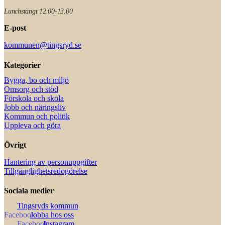
Lunchstängt 12.00-13.00
E-post
kommunen@tingsryd.se
Kategorier
Bygga, bo och miljö
Omsorg och stöd
Förskola och skola
Jobb och näringsliv
Kommun och politik
Uppleva och göra
Övrigt
Hantering av personuppgifter
Tillgänglighetsredogörelse
Sociala medier
Tingsryds kommun
Jobba hos oss
Instagram