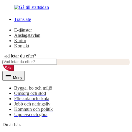
Gå
Gå
till
till
innehåll
huvudmeny
Translate
E-tjänster
Anslagstavlan
Kartor
Kontakt
Vad letar du efter?
Sök
Meny
Bygga, bo och miljö
Omsorg och stöd
Förskola och skola
Jobb och näringsliv
Kommun och politik
Uppleva och göra
Du är här: