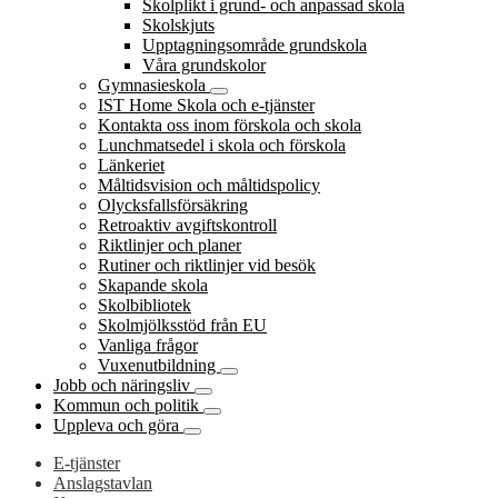
Skolplikt i grund- och anpassad skola
Skolskjuts
Upptagningsområde grundskola
Våra grundskolor
Gymnasieskola
IST Home Skola och e-tjänster
Kontakta oss inom förskola och skola
Lunchmatsedel i skola och förskola
Länkeriet
Måltidsvision och måltidspolicy
Olycksfallsförsäkring
Retroaktiv avgiftskontroll
Riktlinjer och planer
Rutiner och riktlinjer vid besök
Skapande skola
Skolbibliotek
Skolmjölksstöd från EU
Vanliga frågor
Vuxenutbildning
Jobb och näringsliv
Kommun och politik
Uppleva och göra
E-tjänster
Anslagstavlan