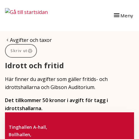
Gå till innehåll
Gå till huvudmeny
Meny
Du är här:
Avgifter och taxor
Skriv ut
Idrott och fritid
Här finner du avgifter som gäller fritids- och
idrottshallarna och Gibson Auditorium.
Det tillkommer 50 kronor i avgift för tagg i
idrottshallarna.
Tinghallen A-hall,
Bollhallen,