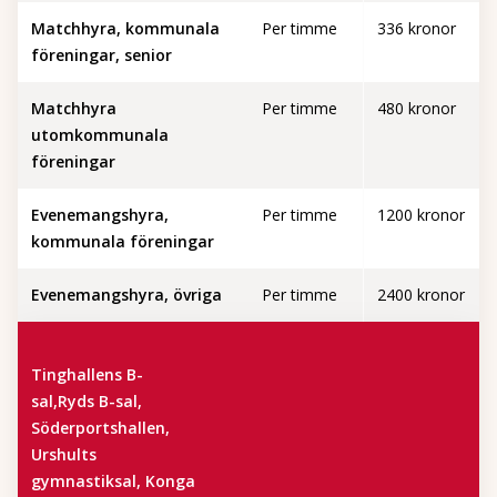
Matchhyra, kommunala
Per timme
336 kronor
föreningar, senior
Matchhyra
Per timme
480 kronor
utomkommunala
föreningar
Evenemangshyra,
Per timme
1200 kronor
kommunala föreningar
Evenemangshyra, övriga
Per timme
2400 kronor
Tinghallens B-
sal,Ryds B-sal,
Söderportshallen,
Urshults
gymnastiksal, Konga