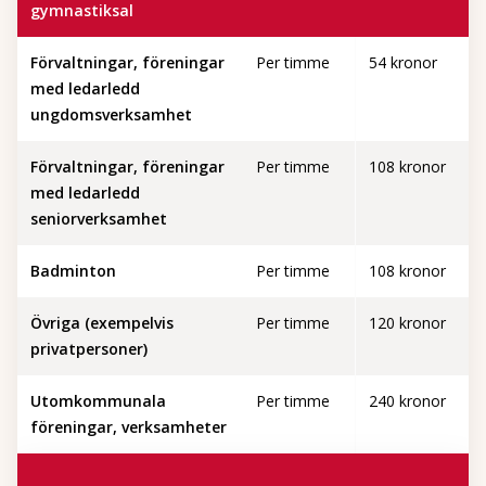
gymnastiksal
Förvaltningar, föreningar
Per timme
54 kronor
med ledarledd
ungdomsverksamhet
Förvaltningar, föreningar
Per timme
108 kronor
med ledarledd
seniorverksamhet
Badminton
Per timme
108 kronor
Övriga (exempelvis
Per timme
120 kronor
privatpersoner)
Utomkommunala
Per timme
240 kronor
föreningar, verksamheter