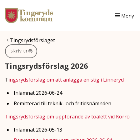
Gå till innehåll
Gå till huvudmeny
Meny
Du är här:
Tingsrydsförslaget
Skriv ut
Tingsrydsförslag 2026
T
ingsrydsförslag om att anlägga en stig i Linneryd
Inlämnat 2026-06-24
Remitterad till teknik- och fritidsnämnden
Tingsrydsförslag om uppförande av toalett vid Korrö
Inlämnat 2026-05-13