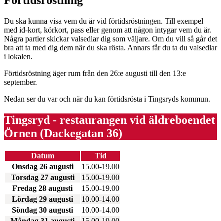
Förtidsröstning
Du ska kunna visa vem du är vid förtidsröstningen. Till exempel
med id-kort, körkort, pass eller genom att någon intygar vem du är.
Några partier skickar valsedlar dig som väljare. Om du vill så går det
bra att ta med dig dem när du ska rösta. Annars får du ta du valsedlar
i lokalen.
Förtidsröstning äger rum från den 26:e augusti till den 13:e
september.
Nedan ser du var och när du kan förtidsrösta i Tingsryds kommun.
Tingsryd - restaurangen vid äldreboendet
Örnen (Dackegatan 36)
Datum
Tid
Onsdag 26 augusti
15.00-19.00
Torsdag 27 augusti
15.00-19.00
Fredag 28 augusti
15.00-19.00
Lördag 29 augusti
10.00-14.00
Söndag 30 augusti
10.00-14.00
Måndag 31 augusti
15.00-19.00