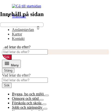
Gå
Gå
till
till
Innehåll på sidan
innehåll
huvudmeny
Translate
E-tjänster
Anslagstavlan
Kartor
Kontakt
Vad letar du efter?
Sök
Meny
Stäng
Vad letar du efter?
Sök
Bygga, bo och miljö
Omsorg och stöd
Förskola och skola
Jobb och näringsliv