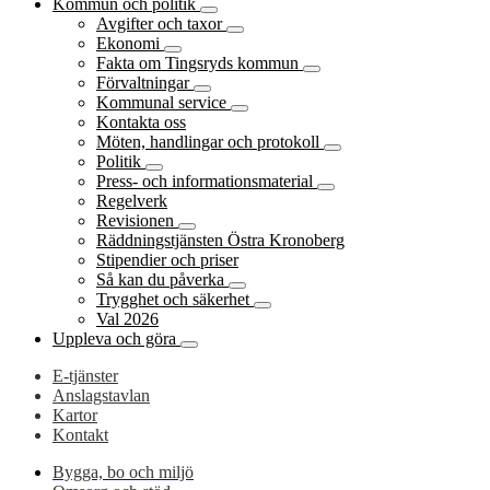
Kommun och politik
Avgifter och taxor
Ekonomi
Fakta om Tingsryds kommun
Förvaltningar
Kommunal service
Kontakta oss
Möten, handlingar och protokoll
Politik
Press- och informationsmaterial
Regelverk
Revisionen
Räddningstjänsten Östra Kronoberg
Stipendier och priser
Så kan du påverka
Trygghet och säkerhet
Val 2026
Uppleva och göra
E-tjänster
Anslagstavlan
Kartor
Kontakt
Bygga, bo och miljö