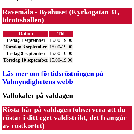
Rävemåla - Byahuset (Kyrkogatan 31,
idrottshallen)
Datum
Tid
Tisdag 1 september
15.00-19.00
Torsdag 3 september
15.00-19.00
Tisdag 8 september
15.00-19.00
Torsdag 10 september
15.00-19.00
Läs mer om förtidsröstningen på
Valmyndighetens webb
Vallokaler på valdagen
Rösta här på valdagen (observera att du
röstar i ditt eget valdistrikt, det framgår
av röstkortet)