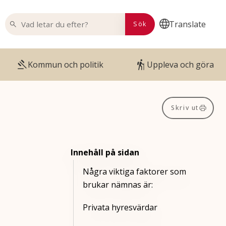
VAD LETAR DU EFTER?
Translate
Sök
Kommun och politik
Uppleva och göra
Skriv ut
Innehåll på sidan
Några viktiga faktorer som
brukar nämnas är:
Privata hyresvärdar