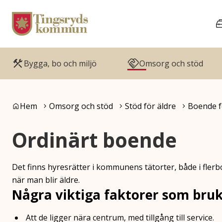
Gå till innehåll
Gå till huvudmeny
Bygga, bo och miljö
Omsorg och stöd
Du är här:
Hem
Omsorg och stöd
Stöd för äldre
Boende f
Ordinärt boende
Det finns hyresrätter i kommunens tätorter, både i flerbo
när man blir äldre.
Några viktiga faktorer som bru
Att de ligger nära centrum, med tillgång till service.