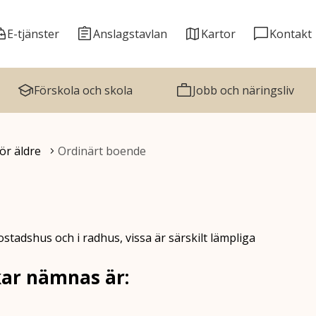
E-tjänster
Anslagstavlan
Kartor
Kontakt
Förskola och skola
Jobb och näringsliv
ör äldre
Ordinärt boende
stadshus och i radhus, vissa är särskilt lämpliga
kar nämnas är: