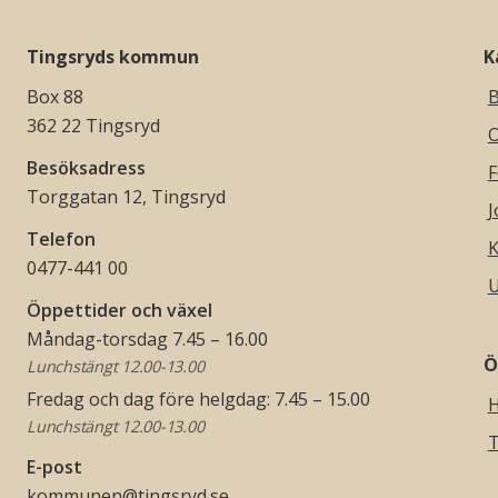
Tingsryds kommun
K
Box 88
B
362 22 Tingsryd
O
Besöksadress
F
Torggatan 12, Tingsryd
J
Telefon
K
0477-441 00
U
Öppettider och växel
Måndag-torsdag 7.45 – 16.00
Ö
Lunchstängt 12.00-13.00
Fredag och dag före helgdag: 7.45 – 15.00
H
Lunchstängt 12.00-13.00
T
E-post
kommunen@tingsryd.se