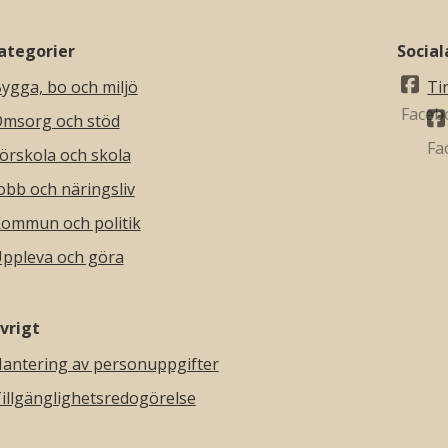
ategorier
Socia
ygga, bo och miljö
Ti
msorg och stöd
örskola och skola
obb och näringsliv
ommun och politik
ppleva och göra
vrigt
antering av personuppgifter
illgänglighetsredogörelse