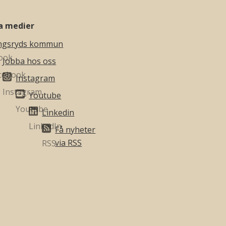
la medier
ngsryds kommun
Jobba hos oss
Instagram
Youtube
Linkedin
Få nyheter
via RSS