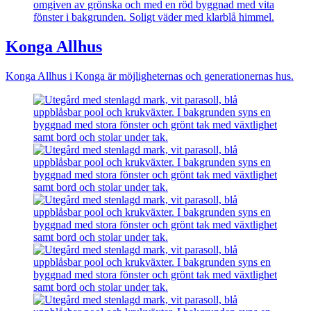
Konga Allhus
Konga Allhus i Konga är möjligheternas och generationernas hus.