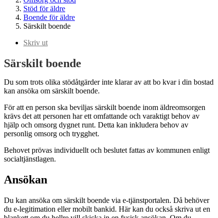
Stöd för äldre
Boende för äldre
Särskilt boende
Skriv ut
Särskilt boende
Du som trots olika stödåtgärder inte klarar av att bo kvar i din bostad
kan ansöka om särskilt boende.
För att en person ska beviljas särskilt boende inom äldreomsorgen
krävs det att personen har ett omfattande och varaktigt behov av
hjälp och omsorg dygnet runt. Detta kan inkludera behov av
personlig omsorg och trygghet.
Behovet prövas individuellt och beslutet fattas av kommunen enligt
socialtjänstlagen.
Ansökan
Du kan ansöka om särskilt boende via e-tjänstportalen. Då behöver
du e-legitimation eller mobilt bankid. Här kan du också skriva ut en
blankett om du hellre vill skicka in en fysisk ansökan. Om du