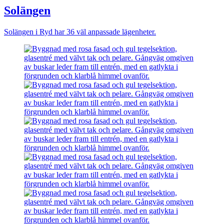
Solängen
Solängen i Ryd har 36 väl anpassade lägenheter.