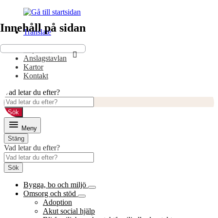
Gå
Gå
till
till
Innehåll på sidan
innehåll
huvudmeny
Translate
E-tjänster
Anslagstavlan
Kartor
Kontakt
Vad letar du efter?
Sök
Meny
Stäng
Vad letar du efter?
Sök
Bygga, bo och miljö
Omsorg och stöd
Adoption
Akut social hjälp