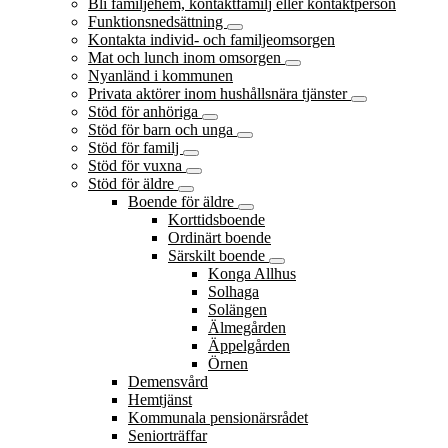
Bli familjehem, kontaktfamilj eller kontaktperson
Funktionsnedsättning
Kontakta individ- och familjeomsorgen
Mat och lunch inom omsorgen
Nyanländ i kommunen
Privata aktörer inom hushållsnära tjänster
Stöd för anhöriga
Stöd för barn och unga
Stöd för familj
Stöd för vuxna
Stöd för äldre
Boende för äldre
Korttidsboende
Ordinärt boende
Särskilt boende
Konga Allhus
Solhaga
Solängen
Älmegården
Äppelgården
Örnen
Demensvård
Hemtjänst
Kommunala pensionärsrådet
Seniorträffar