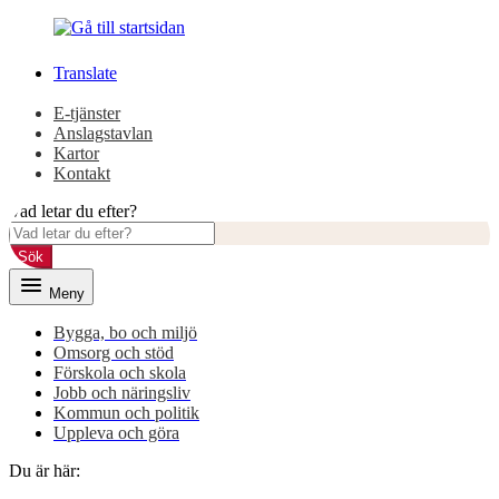
Gå
Gå
till
till
innehåll
huvudmeny
Translate
E-tjänster
Anslagstavlan
Kartor
Kontakt
Vad letar du efter?
Sök
Meny
Bygga, bo och miljö
Omsorg och stöd
Förskola och skola
Jobb och näringsliv
Kommun och politik
Uppleva och göra
Du är här: