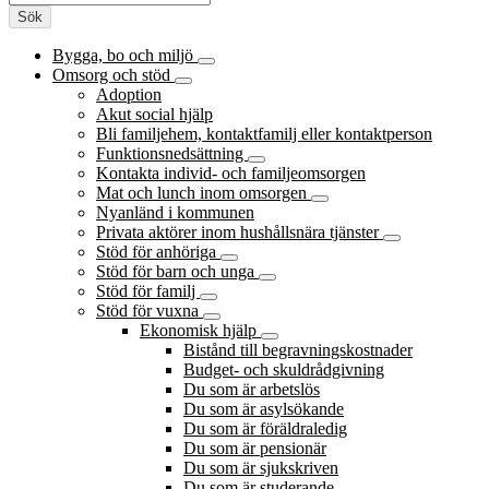
Sök
Bygga, bo och miljö
Omsorg och stöd
Adoption
Akut social hjälp
Bli familjehem, kontaktfamilj eller kontaktperson
Funktionsnedsättning
Kontakta individ- och familjeomsorgen
Mat och lunch inom omsorgen
Nyanländ i kommunen
Privata aktörer inom hushållsnära tjänster
Stöd för anhöriga
Stöd för barn och unga
Stöd för familj
Stöd för vuxna
Ekonomisk hjälp
Bistånd till begravningskostnader
Budget- och skuldrådgivning
Du som är arbetslös
Du som är asylsökande
Du som är föräldraledig
Du som är pensionär
Du som är sjukskriven
Du som är studerande