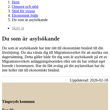
Hem
Omsorg och stöd
Stöd för vuxna
Ekonomisk hjälp
Du som är asylsökande
Skriv ut
Du som är asylsökande
Du som är asylsökande har inte rätt till ekonomiskt bistånd till din
försörjning. Du ska vända dig till Migrationsverket för att ansöka om
dagersättning. Detta gäller både för dig som är asylsökande på ett av
Migrationsverkets anläggningsboenden eller om du har ordnat eget
boende i kommunen.
Har du fått avslag på din asylansökan har du
inte heller rätt till ekonomiskt bistånd.
Uppdaterad:
2026-02-18
Tingsryds kommun
Box 88