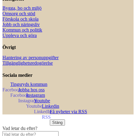
Bygga, bo och miljö
Omsorg och stöd
Förskola och skola
Jobb och näringsliv
Kommun och politik
Uppleva och göra
Övrigt
Hantering av personuppgifter
Tillgänglighetsredogörelse
Sociala medier
Tingsryds kommun
Jobba hos oss
Instagram
Youtube
Linkedin
Få nyheter via RSS
Stäng
Vad letar du efter?