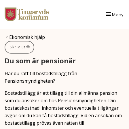
Gå till innehåll
Gå till huvudmeny
Meny
Du är här:
Ekonomisk hjälp
Skriv ut
Du som är pensionär
Har du rätt till bostadstillägg från
Pensionsmyndigheten?
Bostadstillägg är ett tillägg till din allmänna pension
som du ansöker om hos Pensionsmyndigheten. Din
bostadskostnad, inkomster och eventuella tillgångar
avgör om du kan få bostadstillägg. Vid en ansökan om
bostadstillägg prövas även rätten till