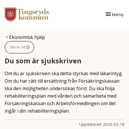
Gå till innehåll
Gå till huvudmeny
Meny
Du är här:
Ekonomisk hjälp
Skriv ut
Du som är sjukskriven
Om du är sjukskriven ska detta styrkas med läkarintyg.
Om du har rätt till ersättning från Försäkringskassan
ska den möjligheten undersökas först.
Du ska följa
rehabiliteringsplan med vården och samarbeta med
Försäkringskassan och Arbetsförmedlingen om det
ingår i din rehabiliteringsplan.
Uppdaterad:
2026-02-18