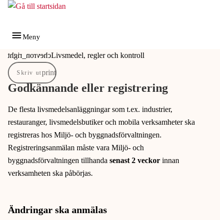
Gå till innehåll
Gå till huvudmeny
Meny
Du är här:
Livsmedel, regler och kontroll
Skriv ut
Godkännande eller registrering
De flesta livsmedelsanläggningar som t.ex. industrier,
restauranger, livsmedelsbutiker och mobila verksamheter ska
registreras hos Miljö- och byggnadsförvaltningen.
Registreringsanmälan måste vara Miljö- och
byggnadsförvaltningen tillhanda
senast 2 veckor
innan
verksamheten ska påbörjas.
Ändringar ska anmälas