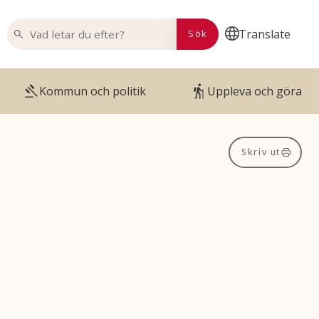
VAD LETAR DU EFTER?
Translate
Sök
Kommun och politik
Uppleva och göra
Skriv ut