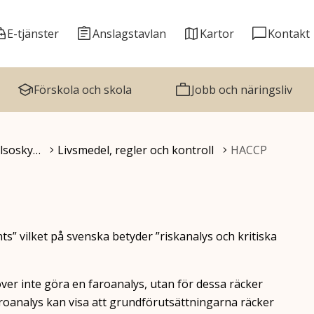
E-tjänster
Anslagstavlan
Kartor
Kontakt
Förskola och skola
Jobb och näringsliv
älsosky…
Livsmedel, regler och kontroll
HACCP
ts” vilket på svenska betyder ”riskanalys och kritiska
er inte göra en faroanalys, utan för dessa räcker
oanalys kan visa att grundförutsättningarna räcker