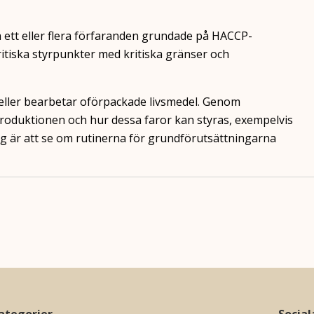
a ett eller flera förfaranden grundade på HACCP-
kritiska styrpunkter med kritiska gränser och
 eller bearbetar oförpackade livsmedel. Genom
produktionen och hur dessa faror kan styras, exempelvis
teg är att se om rutinerna för grundförutsättningarna
ategorier
Socia