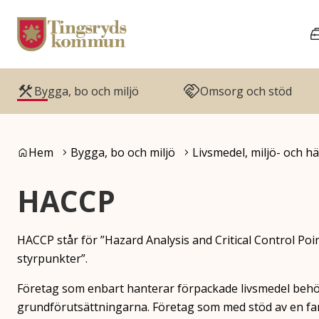
Gå till innehåll
Gå till huvudmeny
Bygga, bo och miljö
Omsorg och stöd
Du är här:
Hem
Bygga, bo och miljö
Livsmedel, miljö- och h
HACCP
HACCP står för ”Hazard Analysis and Critical Control Poin
styrpunkter”.
Företag som enbart hanterar förpackade livsmedel behöv
grundförutsättningarna. Företag som med stöd av en far