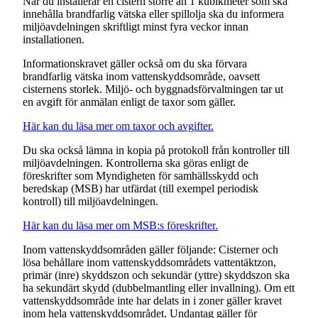
När du installerar en cistern större än 1 kubikmeter som ska
innehålla brandfarlig vätska eller spillolja ska du informera
miljöavdelningen skriftligt minst fyra veckor innan
installationen.
Informationskravet gäller också om du ska förvara
brandfarlig vätska inom vattenskyddsområde, oavsett
cisternens storlek. Miljö- och byggnadsförvaltningen tar ut
en avgift för anmälan enligt de taxor som gäller.
Här kan du läsa mer om taxor och avgifter.
Du ska också lämna in kopia på protokoll från kontroller till
miljöavdelningen. Kontrollerna ska göras enligt de
föreskrifter som Myndigheten för samhällsskydd och
beredskap (MSB) har utfärdat (till exempel periodisk
kontroll) till miljöavdelningen.
Här kan du läsa mer om MSB:s föreskrifter.
Inom vattenskyddsområden gäller följande: Cisterner och
lösa behållare inom vattenskyddsområdets vattentäktzon,
primär (inre) skyddszon och sekundär (yttre) skyddszon ska
ha sekundärt skydd (dubbelmantling eller invallning). Om ett
vattenskyddsområde inte har delats in i zoner gäller kravet
inom hela vattenskyddsområdet. Undantag gäller för