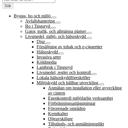
Sök
Bygga, bo och miljö
Avfallshantering
Bo i Tingsryd
Gator, trafik, och allmänna platser
Livsmedel, miljö- och hälsoskydd
Djur
Försäljning av tobak och e-cigaretter
Hälsoskydd
Invasiva arter
Köldmedia
Lantbruk i Tingsryd
Livsmedel, regler och kontroll
Lokala hälsoskyddföreskrifter
Miljöskydd och hållbar utveckling
Anmälan om installation eller avveckling
av cistern
Egenkontroll miljöfarlig verksamhet
Förbränningsanläggningar
Förorenade områden
Kemikalier
Oljeavskiljare
Tillstånds- och anmälningsplikt