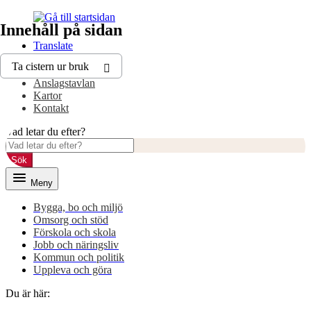
Gå
Gå
Innehåll på sidan
till
till
innehåll
huvudmeny
Translate
Ta cistern ur bruk
E-tjänster
Anslagstavlan
Kartor
Kontakt
Vad letar du efter?
Sök
Meny
Bygga, bo och miljö
Omsorg och stöd
Förskola och skola
Jobb och näringsliv
Kommun och politik
Uppleva och göra
Du är här: