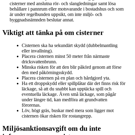
cisterner med anslutna rör- och slangledningar samt lösa
behållare i pannrum eller motsvarande i bostadshus och som
är under regelbunden uppsikt, om inte miljö- och
byggnadsnämnden beslutar annat.
Viktigt att tänka på om cisterner
Cisternen ska ha sekundärt skydd (dubbelmantling
eller invallning).
Placera cisternen minst 50 meter från närmaste
dricksvattenbrunn.
Minska risken för att den blir påkörd genom att förse
den med påkörningsskydd.
Placera cisternen på en plan och hårdgjord yta.
Ha ett droppskydd eller spillplåtar där det finns risk för
läckage, så att du snabbt kan upptäcka spill och
eventuella läckage. Även små läckage, som pågår
under längre tid, kan medföra att grundvatten
förorenas.
Löv, högt gräs, buskar med mera som ligger mot
cisternen ökar risken för rostangrepp.
Miljösanktionsavgift om du inte