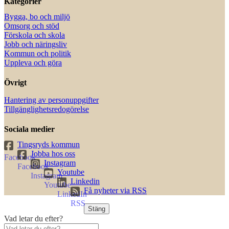
Kategorier
Bygga, bo och miljö
Omsorg och stöd
Förskola och skola
Jobb och näringsliv
Kommun och politik
Uppleva och göra
Övrigt
Hantering av personuppgifter
Tillgänglighetsredogörelse
Sociala medier
Tingsryds kommun
Jobba hos oss
Instagram
Youtube
Linkedin
Få nyheter via RSS
Stäng
Vad letar du efter?