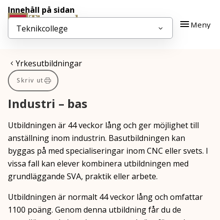
Innehåll på sidan
Gå till innehåll
Gå till huvudmeny
Meny
Teknikcollege
Du är här:
Yrkesutbildningar
Skriv ut
Industri – bas
Utbildningen är 44 veckor lång och ger möjlighet till
anställning inom industrin. Basutbildningen kan
byggas på med specialiseringar inom CNC eller svets. I
vissa fall kan elever kombinera utbildningen med
grundläggande SVA, praktik eller arbete.
Utbildningen är normalt 44 veckor lång och omfattar
1100 poäng. Genom denna utbildning får du de