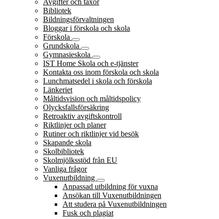
Avgifter och taxor
Bibliotek
Bildningsförvaltningen
Bloggar i förskola och skola
Förskola
Grundskola
Gymnasieskola
IST Home Skola och e-tjänster
Kontakta oss inom förskola och skola
Lunchmatsedel i skola och förskola
Länkeriet
Måltidsvision och måltidspolicy
Olycksfallsförsäkring
Retroaktiv avgiftskontroll
Riktlinjer och planer
Rutiner och riktlinjer vid besök
Skapande skola
Skolbibliotek
Skolmjölksstöd från EU
Vanliga frågor
Vuxenutbildning
Anpassad utbildning för vuxna
Ansökan till Vuxenutbildningen
Att studera på Vuxenutbildningen
Fusk och plagiat