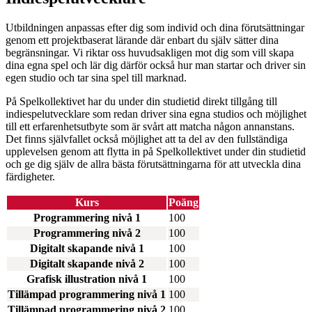
Utbildningen anpassas efter dig som individ och dina förutsättningar
genom ett projektbaserat lärande där enbart du själv sätter dina
begränsningar. Vi riktar oss huvudsakligen mot dig som vill skapa
dina egna spel och lär dig därför också hur man startar och driver sin
egen studio och tar sina spel till marknad.
På Spelkollektivet har du under din studietid direkt tillgång till
indiespelutvecklare som redan driver sina egna studios och möjlighet
till ett erfarenhetsutbyte som är svårt att matcha någon annanstans.
Det finns självfallet också möjlighet att ta del av den fullständiga
upplevelsen genom att flytta in på Spelkollektivet under din studietid
och ge dig själv de allra bästa förutsättningarna för att utveckla dina
färdigheter.
Kurs
Poäng
Programmering nivå 1
100
Programmering nivå 2
100
Digitalt skapande nivå 1
100
Digitalt skapande nivå 2
100
Grafisk illustration nivå 1
100
Tillämpad programmering nivå 1
100
Tillämpad programmering nivå 2
100