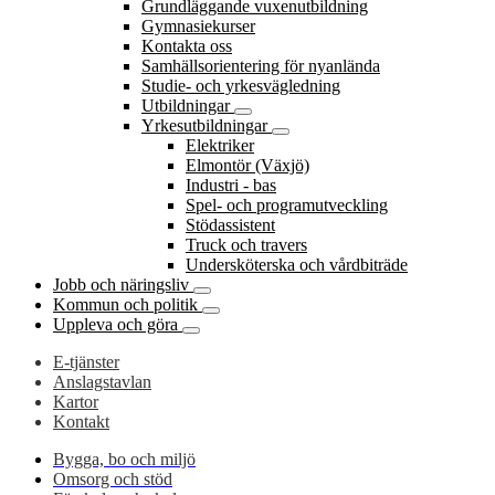
Grundläggande vuxenutbildning
Gymnasiekurser
Kontakta oss
Samhällsorientering för nyanlända
Studie- och yrkesvägledning
Utbildningar
Yrkesutbildningar
Elektriker
Elmontör (Växjö)
Industri - bas
Spel- och programutveckling
Stödassistent
Truck och travers
Undersköterska och vårdbiträde
Jobb och näringsliv
Kommun och politik
Uppleva och göra
E-tjänster
Anslagstavlan
Kartor
Kontakt
Bygga, bo och miljö
Omsorg och stöd