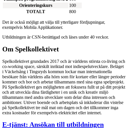
Orienteringskurs
100
TOTALT
800
Det är också möjligt att välja till ytterligare fördjupningar,
exempelvis Mobila Applikationer.
Utbildningen är CSN-berättigad och läses under 40 veckor.
Om Spelkollektivet
Spelkollektivet grundades 2017 och är världens största co-living och
co-working space, särskilt inriktad mot indiespelutvecklare. Beläget
i Väckelsång i Tingsryds kommun lockar man internationella
besökare från världens alla hörn som för kortare eller längre perioder
kommer och bor och arbetar tillsammans med sina egna spelprojekt.
På Spelkollektivet ges möjligheten att fokusera fullt ut på ditt projekt
och att utveckla dina färdigheter i en unik och kreativ miljö
tillsammans med andra utvecklare som delar dina intressen och
ambitioner. Utöver boende och arbetsplats så inkluderar din vistelse
på Spelkollektivet tre mål mat om dagen och det tillkommer inga
extra kostnader för exempelvis elektricitet eller internet.
E-tjänst: Ansökan till utbildningen