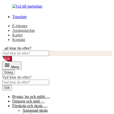
Gå
Gå
till
till
innehåll
huvudmeny
Translate
E-tjänster
Anslagstavlan
Kartor
Kontakt
Vad letar du efter?
Sök
Meny
Stäng
Vad letar du efter?
Sök
Bygga, bo och miljö
Omsorg och stöd
Förskola och skola
Anpassad skola