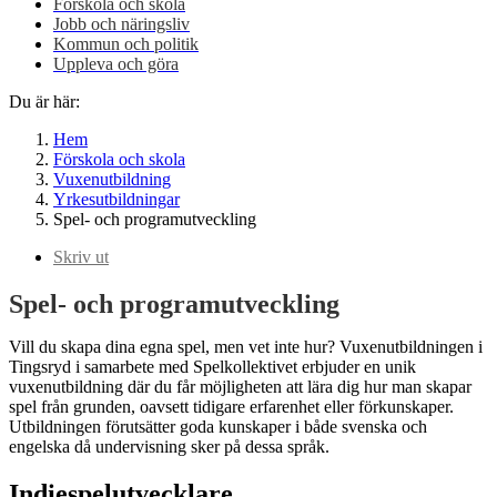
Förskola och skola
Jobb och näringsliv
Kommun och politik
Uppleva och göra
Du är här:
Hem
Förskola och skola
Vuxenutbildning
Yrkesutbildningar
Spel- och programutveckling
Skriv ut
Spel- och programutveckling
Vill du skapa dina egna spel, men vet inte hur? Vuxenutbildningen i
Tingsryd i samarbete med Spelkollektivet erbjuder en unik
vuxenutbildning där du får möjligheten att lära dig hur man skapar
spel från grunden, oavsett tidigare erfarenhet eller förkunskaper.
Utbildningen förutsätter goda kunskaper i både svenska och
engelska då undervisning sker på dessa språk.
Indiespelutvecklare