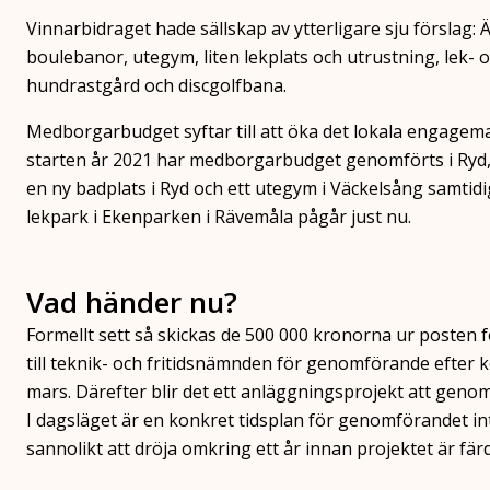
Vinnarbidraget hade sällskap av ytterligare sju förslag:
boulebanor, utegym, liten lekplats och utrustning, lek- o
hundrastgård och discgolfbana.
Medborgarbudget syftar till att öka det lokala engagema
starten år 2021 har medborgarbudget genomförts i Ryd,
en ny badplats i Ryd och ett utegym i Väckelsång samtidi
lekpark i Ekenparken i Rävemåla pågår just nu.
Vad händer nu?
Formellt sett så skickas de 500 000 kronorna ur post
till teknik- och fritidsnämnden för genomförande efte
mars. Därefter blir det ett anläggningsprojekt att genom
I dagsläget är en konkret tidsplan för genomförandet i
sannolikt att dröja omkring ett år innan projektet är färdi