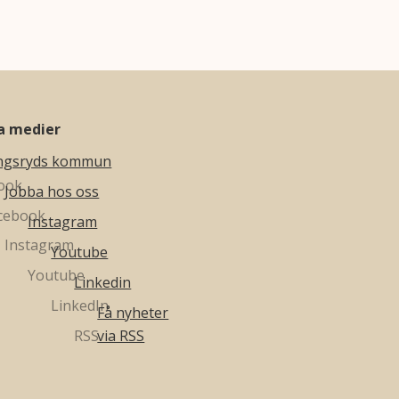
la medier
ngsryds kommun
Jobba hos oss
Instagram
Youtube
Linkedin
Få nyheter
via RSS