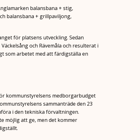
 Änglamarken balansbana + stig,
ch balansbana + grillpaviljong,
nget för platsens utveckling. Sedan
 Väckelsång och Rävemåla och resulterat i
gt som arbetet med att färdigställa en
en för kommunstyrelsens medborgarbudget
r kommunstyrelsens sammanträde den 23
föra i den tekniska förvaltningen.
nte möjlig att ge, men det kommer
gställt.