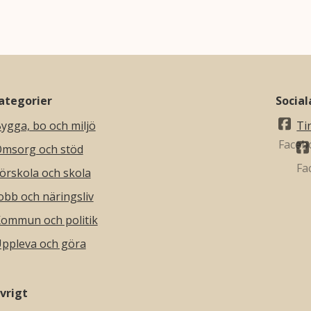
ategorier
Socia
ygga, bo och miljö
Ti
msorg och stöd
örskola och skola
obb och näringsliv
ommun och politik
ppleva och göra
vrigt