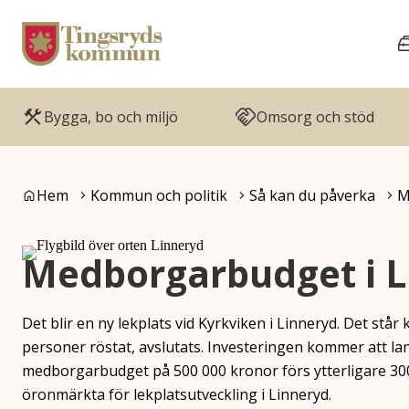
Gå till innehåll
Gå till huvudmeny
Bygga, bo och miljö
Omsorg och stöd
Du är här:
Hem
Kommun och politik
Så kan du påverka
M
Medborgarbudget i L
Det blir en ny lekplats vid Kyrkviken i Linneryd. Det står
personer röstat, avslutats. Investeringen kommer att lan
medborgarbudget på 500 000 kronor förs ytterligare 30
öronmärkta för lekplatsutveckling i Linneryd.