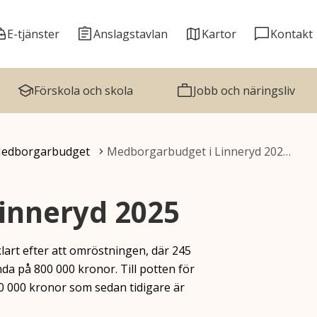
E-tjänster
Anslagstavlan
Kartor
Kontakt
Förskola och skola
Jobb och näringsliv
edborgarbudget
Medborgarbudget i Linneryd 202…
inneryd 2025
 klart efter att omröstningen, där 245
da på 800 000 kronor. Till potten för
0 000 kronor som sedan tidigare är