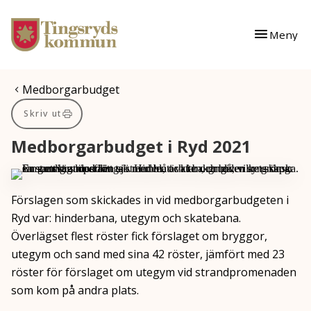
Gå till innehåll
Gå till huvudmeny
Meny
Du är här:
Medborgarbudget
Skriv ut
Medborgarbudget i Ryd 2021
Förslagen som skickades in vid medborgarbudgeten i
Ryd var: hinderbana, utegym och skatebana.
Överlägset flest röster fick förslaget om bryggor,
utegym och sand med sina 42 röster, jämfört med 23
röster för förslaget om utegym vid strandpromenaden
som kom på andra plats.