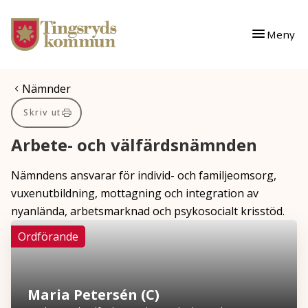
Gå till innehåll
Gå till huvudmeny
Meny
Du är här:
Nämnder
Skriv ut
Arbete- och välfärdsnämnden
Nämndens ansvarar för individ- och familjeomsorg,
vuxenutbildning, mottagning och integration av
nyanlända, arbetsmarknad och psykosocialt krisstöd.
Ordförande
Maria Petersén (C)