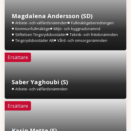
Magdalena Andersson (SD)
Arbete- och välfärdsnämnden
Fullmäktigeberedningen
Kommunfullmäktige
Miljö- och byggnadsnämnd
Stiftelsen Tingsrydsbostäder
Teknik- och fritidsnämnden
Tingsrydsbostäder AB
Vård- och omsorgsnämnden
Ersättare
Saber Yaghoubi (S)
Arbete- och välfärdsnämnden
Ersättare
Karin Mette (S)