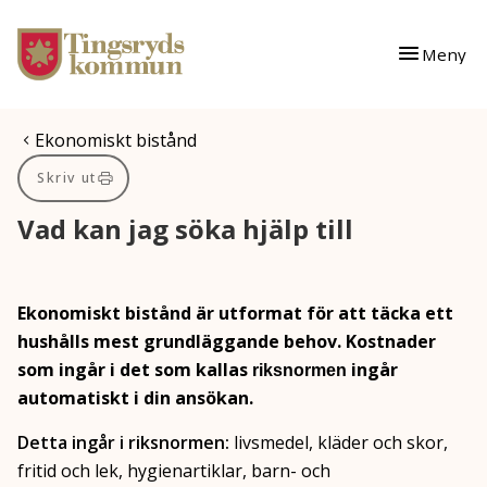
Gå till innehåll
Gå till huvudmeny
Meny
Du är här:
Ekonomiskt bistånd
Skriv ut
Vad kan jag söka hjälp till
Ekonomiskt bistånd är utformat för att täcka ett
hushålls mest grundläggande behov. Kostnader
som ingår i det som kallas
ingår
riksnormen
automatiskt i din ansökan.
Detta ingår i riksnormen:
livsmedel, kläder och skor,
fritid och lek, hygienartiklar, barn- och