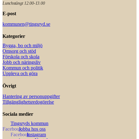
Lunchstängt 12.00-13.00
E-post
kommunen@tingsryd.se
Kategorier
Bygga, bo och miljö
Omsorg och stöd
Förskola och skola
Jobb och näringsliv
Kommun och politik
Uppleva och göra
Övrigt
Hantering av personuppgifter
Tillgänglighetsredogörelse
Sociala medier
Tingsryds kommun
Jobba hos oss
Instagram