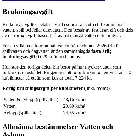
Brukningsavgift
Brukningsavgifter betalas av alla som är anslutna till kommunalt
vatten, spill och/eller dagvatten. Den består av fast årsavgift och dels
av en rörlig avgift baserat på avläst mängd vatten och tomtyta.
För en villa med kommunalt vatten från och med 2026-01-01,
spillvatten och dagvatten är den sammanlagda
fasta årlig
brukningsavgift
6.629 kr år inkl. moms.
Hur stor den rörliga delen blir beror på hur mycket vatten som
förbrukas i hushållet. En genomsnittlig förbrukning i en villa är 150
kubikmeter på ett år, som kostar totalt 7.224 kr.
Rörlig brukningsavgift per kubikmeter
( inkl. moms)
Vatten & avlopp (spillvatten):
48,16 kr/m³
Vatten:
23,60 kr/m³
Avlopp (spillvatten):
24,55 kr/m³
Allmänna bestämmelser Vatten och
Avlopp