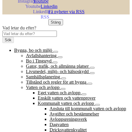
Youtube
Linkedin
Få nyheter via RSS
Stäng
Vad letar du efter?
Sök
Bygga, bo och miljö
Avfallshantering
Bo i Tingsryd
Gator, trafik, och allmänna platser
Livsmedel, miljö- och hälsoskydd
Samhällsplanering
Tillstånd och regler för att bygga
Vatten och avlopp
Eget vatten och avlopp
Enskilt vatten och vattenprover
Kommunalt vatten och avlopp
Ansluta till kommunalt vatten och avlopp
Avgifter och bestämmelser
Avloppsreningsverk
Dagvatten
Dricksvattenkvalitet