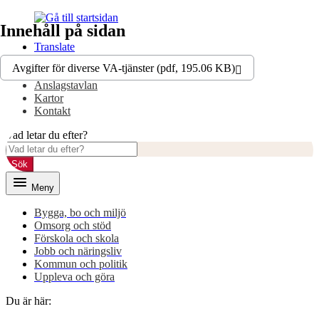
Gå
Gå
Innehåll på sidan
till
till
innehåll
huvudmeny
Translate
Avgifter för diverse VA-tjänster (pdf, 195.06 KB)
E-tjänster
Anslagstavlan
Kartor
Kontakt
Vad letar du efter?
Sök
Meny
Bygga, bo och miljö
Omsorg och stöd
Förskola och skola
Jobb och näringsliv
Kommun och politik
Uppleva och göra
Du är här: