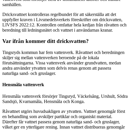
samhällen.
Dricksvattnet kontrolleras regelbundet för att säkerställa att det
uppfyller kraven i Livsmedelsverkets föreskrifter om dricksvatten,
LIVSFS 2022:12. Kontrollen omfattar hela kedjan från råvatten och
beredning till ledningsnätet och vattnet i användarnas kranar.
Var ifrån kommer ditt dricksvatten?
Tingsryds kommun har fem vattenverk. Råvattnet och beredningen
skiljer sig mellan vattenverken beroende på de lokala
förutsättningarna. Vissa vattenverk använder grundvatten, medan
andra använder ytvatten som delvis renas genom att passera
naturliga sand- och gruslager.
Hensmåla vattenverk
Hensmåla vattenverk försörjer Tingsryd, Väckelsång, Urshult, Södra
Sandsjö, Kvarnamåla, Hensmåla och Konga.
Råvattnet utgörs huvudsakligen av ytvatten. Vattnet genomgår först
en behandling som avskiljer partiklar och organiskt material.
Därefter får vattnet passera genom naturliga sand- och gruslager,
vilket ger en ytterligare rening. Innan vattnet distribueras genomgår