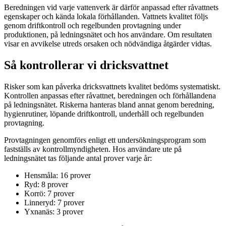
Beredningen vid varje vattenverk är därför anpassad efter råvattnets
egenskaper och kända lokala förhållanden. Vattnets kvalitet följs
genom driftkontroll och regelbunden provtagning under
produktionen, på ledningsnätet och hos användare. Om resultaten
visar en avvikelse utreds orsaken och nödvändiga åtgärder vidtas.
Så kontrollerar vi dricksvattnet
Risker som kan påverka dricksvattnets kvalitet bedöms systematiskt.
Kontrollen anpassas efter råvattnet, beredningen och förhållandena
på ledningsnätet. Riskerna hanteras bland annat genom beredning,
hygienrutiner, löpande driftkontroll, underhåll och regelbunden
provtagning.
Provtagningen genomförs enligt ett undersökningsprogram som
fastställs av kontrollmyndigheten. Hos användare ute på
ledningsnätet tas följande antal prover varje år:
Hensmåla: 16 prover
Ryd: 8 prover
Korrö: 7 prover
Linneryd: 7 prover
Yxnanäs: 3 prover