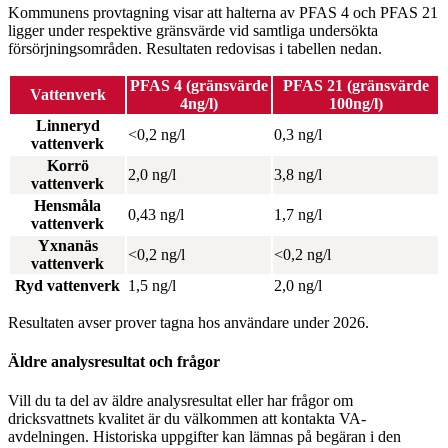
Kommunens provtagning visar att halterna av PFAS 4 och PFAS 21
ligger under respektive gränsvärde vid samtliga undersökta
försörjningsområden. Resultaten redovisas i tabellen nedan.
PFAS 4 (gränsvärde
PFAS 21 (gränsvärde
Vattenverk
4ng/l)
100ng/l)
Linneryd
<0,2 ng/l
0,3 ng/l
vattenverk
Korrö
2,0 ng/l
3,8 ng/l
vattenverk
Hensmåla
0,43 ng/l
1,7 ng/l
vattenverk
Yxnanäs
<0,2 ng/l
<0,2 ng/l
vattenverk
Ryd vattenverk
1,5 ng/l
2,0 ng/l
Resultaten avser prover tagna hos användare under 2026.
Äldre analysresultat och frågor
Vill du ta del av äldre analysresultat eller har frågor om
dricksvattnets kvalitet är du välkommen att kontakta VA-
avdelningen. Historiska uppgifter kan lämnas på begäran i den