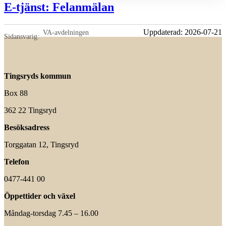
E-tjänst: Felanmälan
Uppdaterad:
2026-07-21
VA-avdelningen
Sidansvarig
Tingsryds kommun
Box 88
362 22 Tingsryd
Besöksadress
Torggatan 12, Tingsryd
Telefon
0477-441 00
Öppettider och växel
Måndag-torsdag 7.45 – 16.00