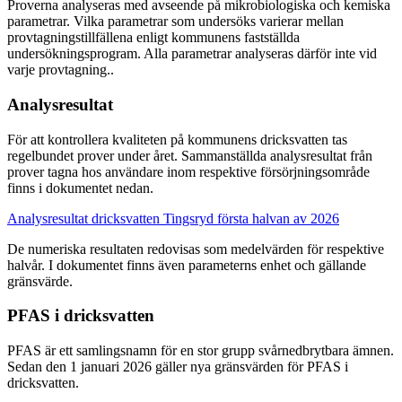
Proverna analyseras med avseende på mikrobiologiska och kemiska
parametrar. Vilka parametrar som undersöks varierar mellan
provtagningstillfällena enligt kommunens fastställda
undersökningsprogram. Alla parametrar analyseras därför inte vid
varje provtagning..
Analysresultat
För att kontrollera kvaliteten på kommunens dricksvatten tas
regelbundet prover under året. Sammanställda analysresultat från
prover tagna hos användare inom respektive försörjningsområde
finns i dokumentet nedan.
Analysresultat dricksvatten Tingsryd första halvan av 2026
De numeriska resultaten redovisas som medelvärden för respektive
halvår. I dokumentet finns även parameterns enhet och gällande
gränsvärde.
PFAS i dricksvatten
PFAS är ett samlingsnamn för en stor grupp svårnedbrytbara ämnen.
Sedan den 1 januari 2026 gäller nya gränsvärden för PFAS i
dricksvatten.