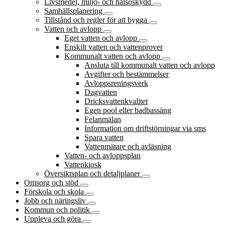
Livsmedel, miljö- och hälsoskydd
Samhällsplanering
Tillstånd och regler för att bygga
Vatten och avlopp
Eget vatten och avlopp
Enskilt vatten och vattenprover
Kommunalt vatten och avlopp
Ansluta till kommunalt vatten och avlopp
Avgifter och bestämmelser
Avloppsreningsverk
Dagvatten
Dricksvattenkvalitet
Egen pool eller badbassäng
Felanmälan
Information om driftstörningar via sms
Spara vatten
Vattenmätare och avläsning
Vatten- och avloppsplan
Vattenkiosk
Översiktsplan och detaljplaner
Omsorg och stöd
Förskola och skola
Jobb och näringsliv
Kommun och politik
Uppleva och göra