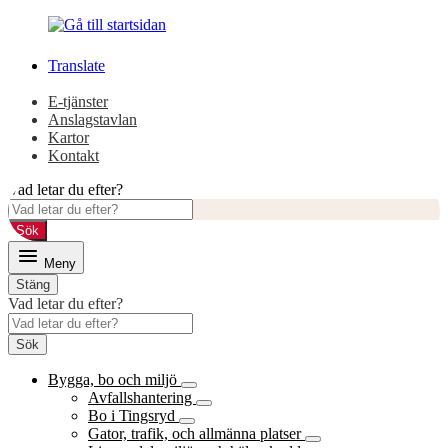
Gå
Gå
till
till
innehåll
huvudmeny
Translate
E-tjänster
Anslagstavlan
Kartor
Kontakt
Vad letar du efter?
Sök
Meny
Stäng
Vad letar du efter?
Sök
Bygga, bo och miljö
Avfallshantering
Bo i Tingsryd
Gator, trafik, och allmänna platser