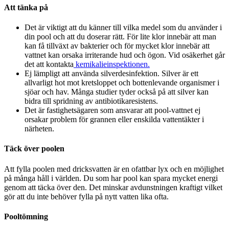
Att tänka på
Det är viktigt att du känner till vilka medel som du använder i
din pool och att du doserar rätt. För lite klor innebär att man
kan få tillväxt av bakterier och för mycket klor innebär att
vattnet kan orsaka irriterande hud och ögon. Vid osäkerhet går
det att kontakta
kemikalieinspektionen.
Ej lämpligt att använda silverdesinfektion. Silver är ett
allvarligt hot mot kretsloppet och bottenlevande organismer i
sjöar och hav. Många studier tyder också på att silver kan
bidra till spridning av antibiotikaresistens.
Det är fastighetsägaren som ansvarar att pool-vattnet ej
orsakar problem för grannen eller enskilda vattentäkter i
närheten.
Täck över poolen
Att fylla poolen med dricksvatten är en ofattbar lyx och en möjlighet
på många håll i världen. Du som har pool kan spara mycket energi
genom att täcka över den. Det minskar avdunstningen kraftigt vilket
gör att du inte behöver fylla på nytt vatten lika ofta.
Pooltömning