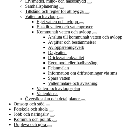
Livsmedel, miljö- och hälsoskydd
Samhällsplanering
Tillstånd och regler för att bygga
Vatten och avlopp
Eget vatten och avlopp
Enskilt vatten och vattenprover
Kommunalt vatten och avlopp
Ansluta till kommunalt vatten och avlopp
Avgifter och bestämmelser
Avloppsreningsverk
Dagvatten
Dricksvattenkvalitet
Egen pool eller badbassäng
Felanmälan
Information om driftstörningar via sms
Spara vatten
Vattenmätare och avläsning
Vatten- och avloppsplan
Vattenkiosk
Översiktsplan och detaljplaner
Omsorg och stöd
Förskola och skola
Jobb och näringsliv
Kommun och politik
Uppleva och göra