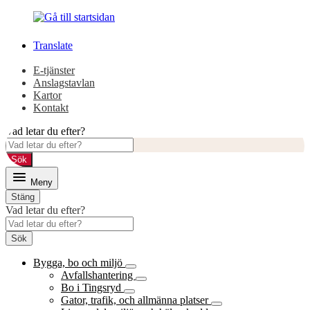
Gå
Gå
till
till
innehåll
huvudmeny
Translate
E-tjänster
Anslagstavlan
Kartor
Kontakt
Vad letar du efter?
Sök
Meny
Stäng
Vad letar du efter?
Sök
Bygga, bo och miljö
Avfallshantering
Bo i Tingsryd
Gator, trafik, och allmänna platser