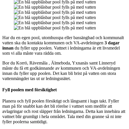
Har du en egen pool, utomhusspa eller bassängbad och kommunalt
vatten ska du kontakta kommunen och VA-avdelningen
3 dagar
innan
du fyller upp poolen. Vattnet i ledningarna är ett livsmedel
som vi alla måste vara rädda om.
Bor du Korrö, Rävemåla , Älmeboda, Yxnanäs samt Linneryd
måste du få ett godkännande av kommunen och VA-avdelningen
innan du fyller upp poolen. Det kan bli brist på vatten om stora
vattenmängder tas ut ur ledningsnätet.
Fyll poolen med försiktighet
Planera och fyll poolen försiktigt och långsamt i lugn takt. Fyller
man på för snabbt kan det bli rörelse i vattnet som medför att
avlagringar och rost släpper från ledningarna. Detta kan innebära att
vattnet blir grumligt i hela området. Tala med din granne så ni inte
fyller poolerna samtidigt.