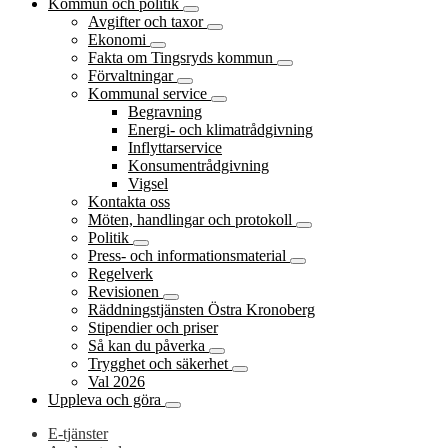
Kommun och politik
Avgifter och taxor
Ekonomi
Fakta om Tingsryds kommun
Förvaltningar
Kommunal service
Begravning
Energi- och klimatrådgivning
Inflyttarservice
Konsumentrådgivning
Vigsel
Kontakta oss
Möten, handlingar och protokoll
Politik
Press- och informationsmaterial
Regelverk
Revisionen
Räddningstjänsten Östra Kronoberg
Stipendier och priser
Så kan du påverka
Trygghet och säkerhet
Val 2026
Uppleva och göra
E-tjänster