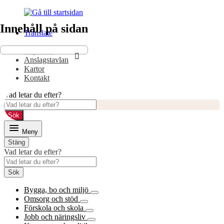
Gå
Gå
till
till
Innehåll på sidan
innehåll
huvudmeny
Translate
E-tjänster
Anslagstavlan
Kartor
Kontakt
Vad letar du efter?
Sök
Meny
Stäng
Vad letar du efter?
Sök
Bygga, bo och miljö
Omsorg och stöd
Förskola och skola
Jobb och näringsliv