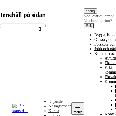
Gå
Gå
till
till
Stäng
innehåll
huvudmeny
Innehåll på sidan
Vad letar du efter?
Sök
Bygga, bo oc
Omsorg och 
Förskola och
Jobb och när
Kommun och 
Avgift
Ekon
Fakta 
komm
Förval
Kommu
Vad
letar
E-tjänster
du
Anslagstavlan
efter?
Kartor
Meny
Kontak
Kontakt