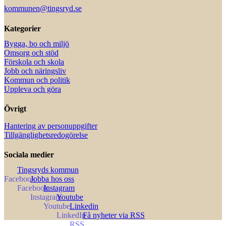
kommunen@tingsryd.se
Kategorier
Bygga, bo och miljö
Omsorg och stöd
Förskola och skola
Jobb och näringsliv
Kommun och politik
Uppleva och göra
Övrigt
Hantering av personuppgifter
Tillgänglighetsredogörelse
Sociala medier
Tingsryds kommun
Jobba hos oss
Instagram
Youtube
Linkedin
Få nyheter via RSS