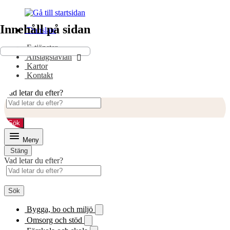
Gå
Gå
till
till
Innehåll på sidan
Translate
innehåll
huvudmeny
E-tjänster
Anslagstavlan
Kartor
Kontakt
Vad letar du efter?
Sök
Meny
Stäng
Vad letar du efter?
Sök
Bygga, bo och miljö
Omsorg och stöd