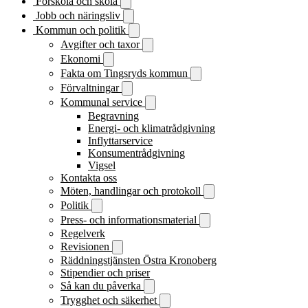
Förskola och skola
Jobb och näringsliv
Kommun och politik
Avgifter och taxor
Ekonomi
Fakta om Tingsryds kommun
Förvaltningar
Kommunal service
Begravning
Energi- och klimatrådgivning
Inflyttarservice
Konsumentrådgivning
Vigsel
Kontakta oss
Möten, handlingar och protokoll
Politik
Press- och informationsmaterial
Regelverk
Revisionen
Räddningstjänsten Östra Kronoberg
Stipendier och priser
Så kan du påverka
Trygghet och säkerhet