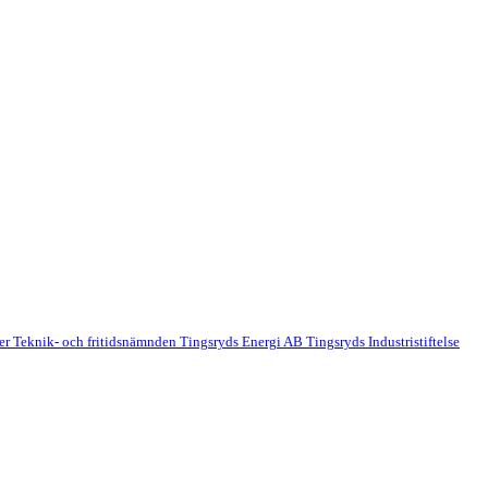
der
Teknik- och fritidsnämnden
Tingsryds Energi AB
Tingsryds Industristiftelse