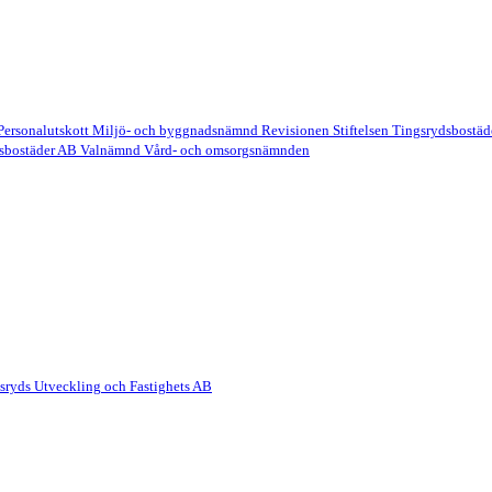
Personalutskott
Miljö- och byggnadsnämnd
Revisionen
Stiftelsen Tingsrydsbostä
sbostäder AB
Valnämnd
Vård- och omsorgsnämnden
sryds Utveckling och Fastighets AB