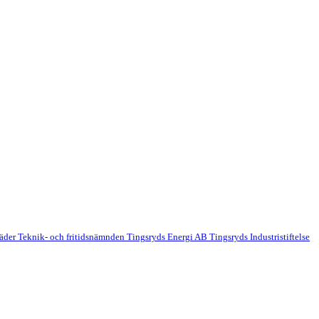
täder
Teknik- och fritidsnämnden
Tingsryds Energi AB
Tingsryds Industristiftelse