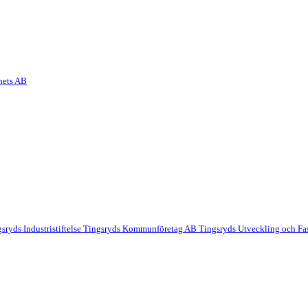
hets AB
sryds Industristiftelse
Tingsryds Kommunföretag AB
Tingsryds Utveckling och Fa