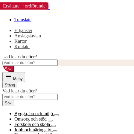
Revisor
Revisor
Ersättare
Ledamot
Revisor
Ersättare
Förste vice ordförande
Ledamot
Revisor
Ledamot
Ersättare
Revisor
Ersättare
Gå
Gå
till
till
innehåll
huvudmeny
Translate
E-tjänster
Anslagstavlan
Kartor
Kontakt
Vad letar du efter?
Sök
Meny
Stäng
Vad letar du efter?
Sök
Bygga, bo och miljö
Omsorg och stöd
Förskola och skola
Jobb och näringsliv