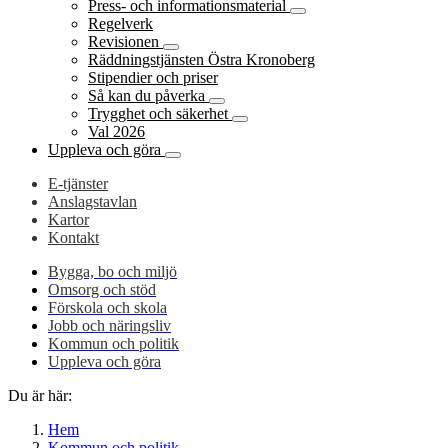
Press- och informationsmaterial
Regelverk
Revisionen
Räddningstjänsten Östra Kronoberg
Stipendier och priser
Så kan du påverka
Trygghet och säkerhet
Val 2026
Uppleva och göra
E-tjänster
Anslagstavlan
Kartor
Kontakt
Bygga, bo och miljö
Omsorg och stöd
Förskola och skola
Jobb och näringsliv
Kommun och politik
Uppleva och göra
Du är här:
Hem
Kommun och politik