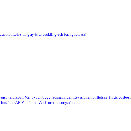
dustristiftelse
Tingsryds Utveckling och Fastighets AB
Personalutskott
Miljö- och byggnadsnämnden
Revisionen
Stiftelsen Tingsrydsbos
sbostäder AB
Valnämnd
Vård- och omsorgsnämnden