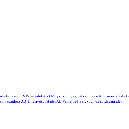
Arbetsutskott
KS Personalutskott
Miljö- och byggnadsnämnden
Revisionen
Stifte
och Fastighets AB
Tingsrydsbostäder AB
Valnämnd
Vård- och omsorgsnämnden