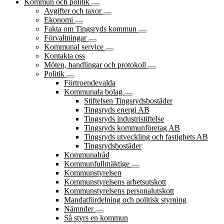
Kommun och politik
Avgifter och taxor
Ekonomi
Fakta om Tingsryds kommun
Förvaltningar
Kommunal service
Kontakta oss
Möten, handlingar och protokoll
Politik
Förtroendevalda
Kommunala bolag
Stiftelsen Tingsrydsbostäder
Tingsryds energi AB
Tingsryds industristiftelse
Tingsryds kommunföretag AB
Tingsryds utveckling och fastighets AB
Tingsrydsbostäder
Kommunalråd
Kommunfullmäktige
Kommunstyrelsen
Kommunstyrelsens arbetsutskott
Kommunstyrelsens personalutskott
Mandatfördelning och politisk styrning
Nämnder
Så styrs en kommun