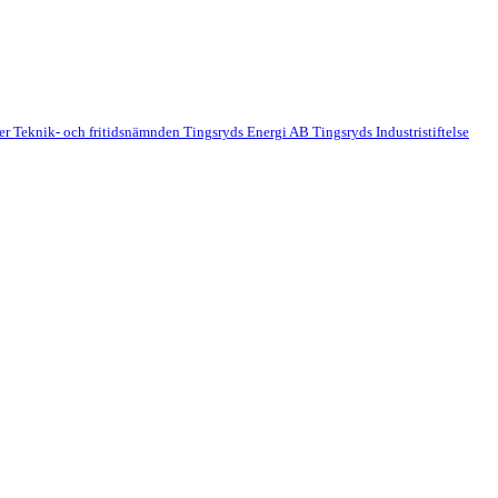
der
Teknik- och fritidsnämnden
Tingsryds Energi AB
Tingsryds Industristiftelse