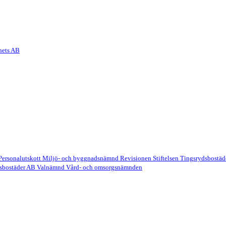
hets AB
Personalutskott
Miljö- och byggnadsnämnd
Revisionen
Stiftelsen Tingsrydsbostä
sbostäder AB
Valnämnd
Vård- och omsorgsnämnden