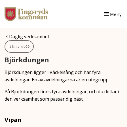
Gå till innehåll
Gå till huvudmeny
Meny
Du är här:
Daglig verksamhet
Skriv ut
Björkdungen
Björkdungen ligger i Väckelsång och har fyra
avdelningar. En av avdelningarna är en utegrupp.
På Björkdungen finns fyra avdelningar, och du deltar i
den verksamhet som passar dig bäst.
Vipan