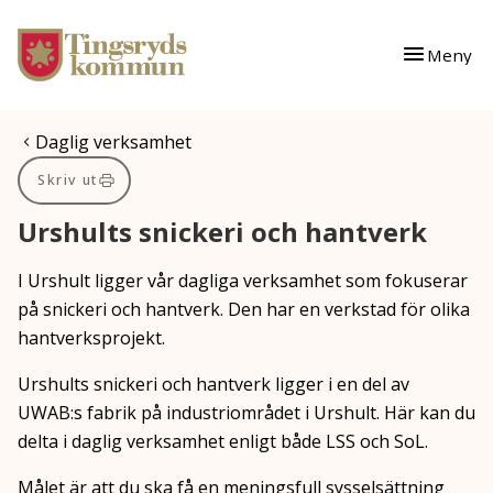
Gå till innehåll
Gå till huvudmeny
Meny
Du är här:
Daglig verksamhet
Skriv ut
Urshults snickeri och hantverk
I Urshult ligger vår dagliga verksamhet som fokuserar
på snickeri och hantverk. Den har en verkstad för olika
hantverksprojekt.
Urshults snickeri och hantverk ligger i en del av
UWAB:s fabrik på industriområdet i Urshult. Här kan du
delta i daglig verksamhet enligt både LSS och SoL.
Målet är att du ska få en meningsfull sysselsättning