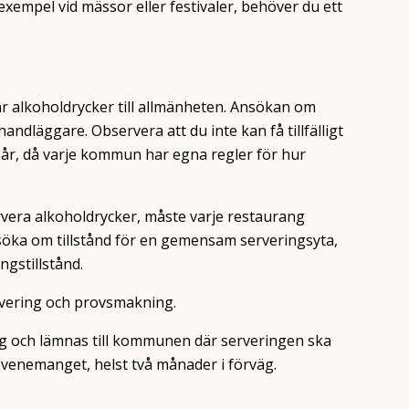
ll exempel vid mässor eller festivaler, behöver du ett
ar alkoholdrycker till allmänheten. Ansökan om
dläggare. Observera att du inte kan få tillfälligt
år, då varje kommun har egna regler för hur
ervera alkoholdrycker, måste varje restaurang
ansöka om tillstånd för en gemensam serveringsyta,
ingstillstånd.
ervering och provsmakning.
tlig och lämnas till kommunen där serveringen ska
 evenemanget, helst två månader i förväg.