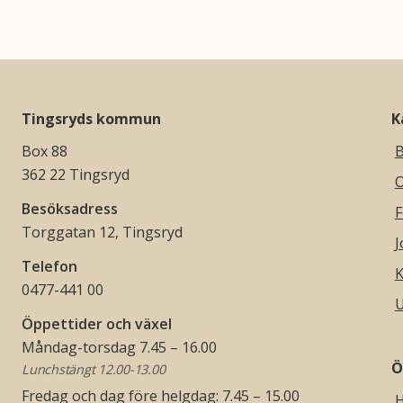
Tingsryds kommun
K
Box 88
B
362 22 Tingsryd
O
Besöksadress
F
Torggatan 12, Tingsryd
J
Telefon
K
0477-441 00
U
Öppettider och växel
Måndag-torsdag 7.45 – 16.00
Ö
Lunchstängt 12.00-13.00
Fredag och dag före helgdag: 7.45 – 15.00
H