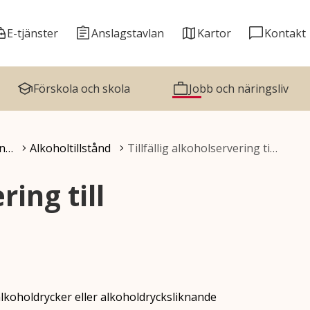
E-tjänster
Anslagstavlan
Kartor
Kontakt
Förskola och skola
Jobb och näringsliv
yn…
Alkoholtillstånd
Tillfällig alkoholservering ti…
ring till
 alkoholdrycker eller alkoholdrycksliknande