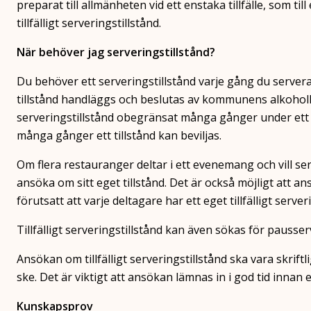
preparat till allmänheten vid ett enstaka tillfälle, som ti
tillfälligt serveringstillstånd.
När behöver jag serveringstillstånd?
Du behöver ett serveringstillstånd varje gång du server
tillstånd handläggs och beslutas av kommunens alkoholhan
serveringstillstånd obegränsat många gånger under ett 
många gånger ett tillstånd kan beviljas.
Om flera restauranger deltar i ett evenemang och vill s
ansöka om sitt eget tillstånd. Det är också möjligt att 
förutsatt att varje deltagare har ett eget tillfälligt server
Tillfälligt serveringstillstånd kan även sökas för pauss
Ansökan om tillfälligt serveringstillstånd ska vara skrif
ske. Det är viktigt att ansökan lämnas in i god tid innan
Kunskapsprov