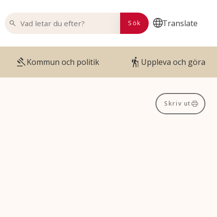
VAD LETAR DU EFTER?
Translate
Sök
Kommun och politik
Uppleva och göra
Skriv ut