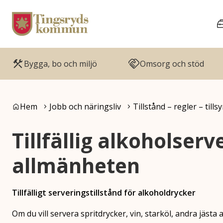
Gå till innehåll
Gå till huvudmeny
Bygga, bo och miljö
Omsorg och stöd
Du är här:
Hem
Jobb och näringsliv
Tillstånd – regler – tills
Tillfällig alkoholserve
allmänheten
Tillfälligt serveringstillstånd för alkoholdrycker
Om du vill servera spritdrycker, vin, starköl, andra jästa