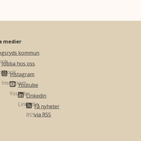
la medier
ngsryds kommun
Jobba hos oss
Instagram
Youtube
Linkedin
Få nyheter
via RSS