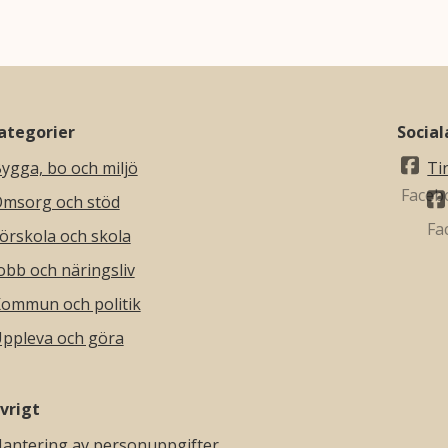
ategorier
Socia
ygga, bo och miljö
Ti
msorg och stöd
örskola och skola
obb och näringsliv
ommun och politik
ppleva och göra
vrigt
antering av personuppgifter